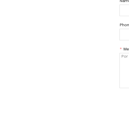
Nam
Pho
*
Me