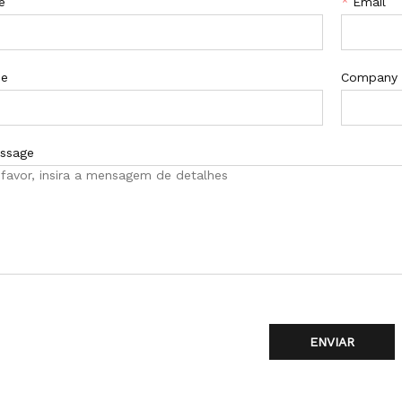
e
*
Email
ne
Company
ssage
ENVIAR