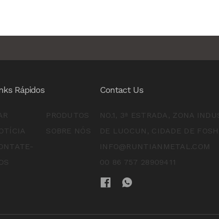
inks Rápidos
Contact Us
AR
PRODUTOS
NO.1, 3ª ESTRADA, ZONA INDU
OTÍCIA
SOBRE NÓS
DE LUOCUN, CIDADE DE FOS
ONTATE-
INFO@RUNTIANMETAL.COM
OS
00 86 757 28909411