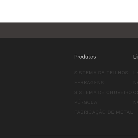
Produtos
L
SISTEMA DE TRILHOS
L
FERRAGENS
N
SISTEMA DE CHUVEIRO
C
PÉRGOLA
N
FABRICAÇÃO DE METAL