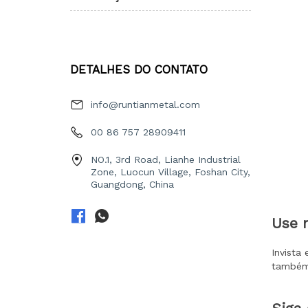
DETALHES DO CONTATO
info@runtianmetal.com
00 86 757 28909411
NO.1, 3rd Road, Lianhe Industrial
Zone, Luocun Village, Foshan City,
Guangdong, China