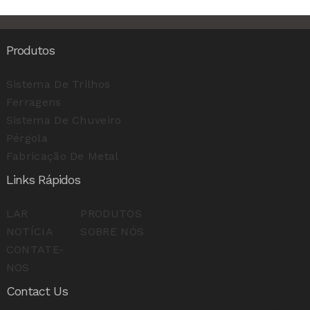
Produtos
Sistema De Trilhos
Ferragens
Sistema De Chuveiro
Pérgola
Fabricação De Metal
Links Rápidos
LAR
PRODUTOS
NOTÍCIA
SOBRE NÓS
CONTATE-
NOS
Contact Us