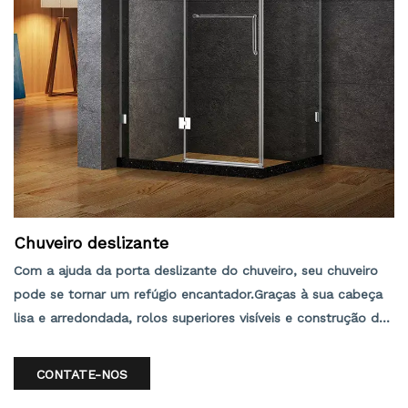
Chuveiro deslizante
Com a ajuda da porta deslizante do chuveiro, seu chuveiro
pode se tornar um refúgio encantador.Graças à sua cabeça
lisa e arredondada, rolos superiores visíveis e construção de
desvio duplo, esta porta oferece a síntese definitiva de um
visual contemporâneo e grande praticidade.Dois painéis de
CONTATE-NOS
vidro transparente mostram o interior do seu chuveiro e o